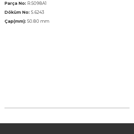
Parça No:
R.5098A1
Döküm No:
S.6243
Çap(mm):
50.80 mm