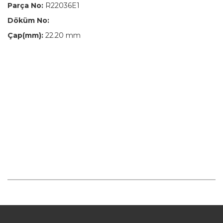
Parça No:
R22036E1
Döküm No:
Çap(mm):
22.20 mm