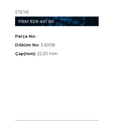
STEYR
FRM 529 401 00
Parça No:
-
Döküm No:
S.6008
Çap(mm):
22.20 mm