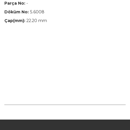
Parça No:
-
Döküm No:
S.6008
Çap(mm):
22.20 mm