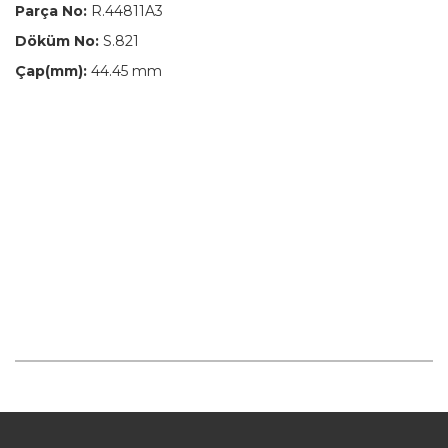
Parça No:
R.44811A3
Döküm No:
S.821
Çap(mm):
44.45 mm