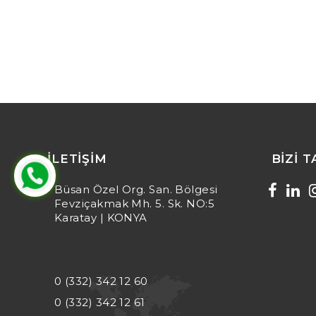
İLETIŞIM
BIZI 
Büsan Özel Org. San. Bölgesi
Fevziçakmak Mh. 5. Sk. NO:5
Karatay | KONYA
0 (332) 342 12 60
0 (332) 342 12 61