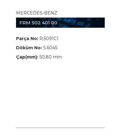
MERCEDES-BENZ
FRM 502 401 00
Parça No:
R.5091C1
Döküm No:
S.6045
Çap(mm):
50.80 mm