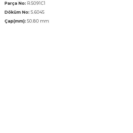
Parça No:
R.5091C1
Döküm No:
S.6045
Çap(mm):
50.80 mm