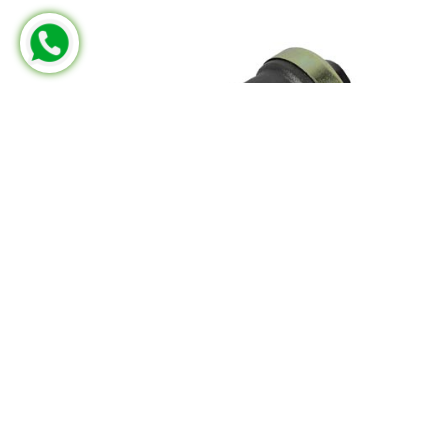
MERCEDES-BENZ
FRM 502 405 00
Parça No:
R.44024A1