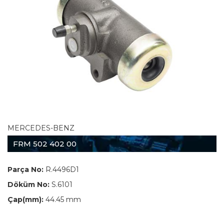
MERCEDES-BENZ
FRM 502 402 00
Parça No:
R.4496D1
Döküm No:
S.6101
Çap(mm):
44.45 mm