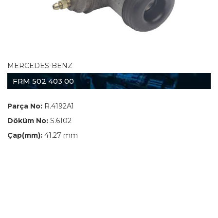
MERCEDES-BENZ
FRM 502 403 00
Parça No:
R.4192A1
Döküm No:
S.6102
Çap(mm):
41.27 mm