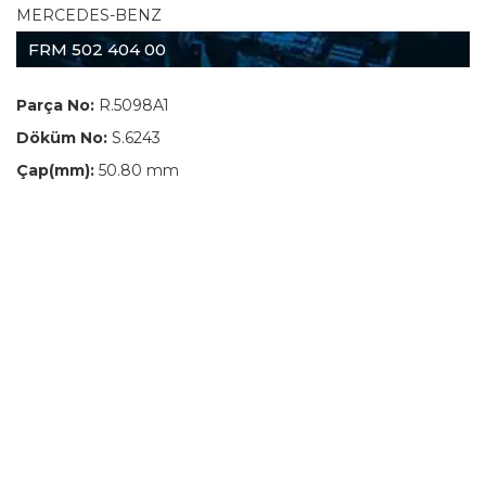
MERCEDES-BENZ
FRM 502 404 00
Parça No:
R.5098A1
Döküm No:
S.6243
Çap(mm):
50.80 mm