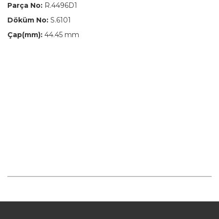
Parça No:
R.4496D1
Döküm No:
S.6101
Çap(mm):
44.45 mm