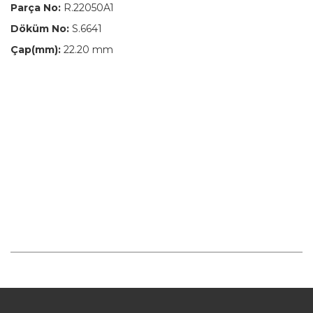
Parça No:
R.22050A1
Döküm No:
S.6641
Çap(mm):
22.20 mm