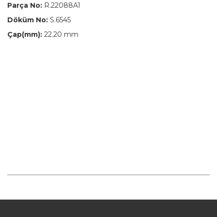
Parça No:
R.22088A1
Döküm No:
S.6545
Çap(mm):
22.20 mm