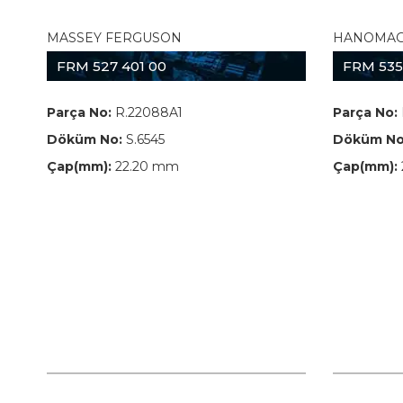
MASSEY FERGUSON
HANOMA
FRM 527 401 00
FRM 535
Parça No:
R.22088A1
Parça No:
Döküm No:
S.6545
Döküm No
Çap(mm):
22.20 mm
Çap(mm):