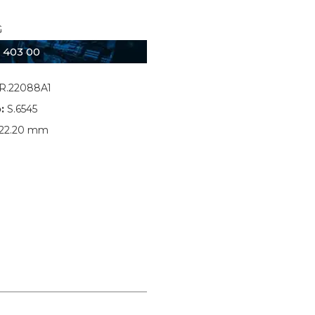
G
 403 00
R.22088A1
:
S.6545
22.20 mm