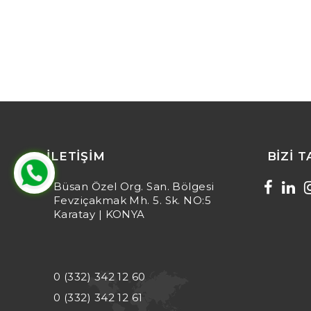
İLETIŞIM
BIZI 
Büsan Özel Org. San. Bölgesi
Fevziçakmak Mh. 5. Sk. NO:5
Karatay | KONYA
0 (332) 342 12 60
0 (332) 342 12 61