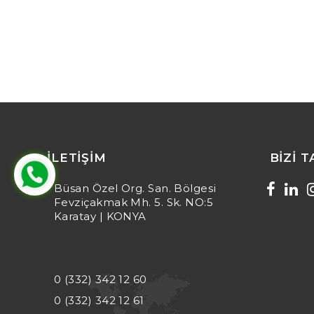
İLETIŞIM
BIZI 
Büsan Özel Org. San. Bölgesi
Fevziçakmak Mh. 5. Sk. NO:5
Karatay | KONYA
0 (332) 342 12 60
0 (332) 342 12 61