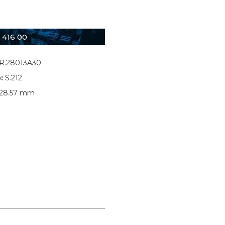
 416 00
R.28013A30
:
S.212
28.57 mm