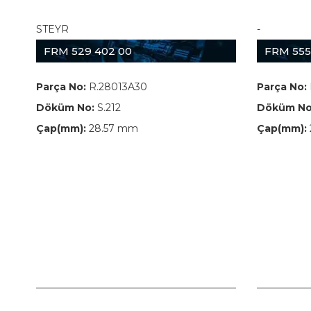
STEYR
-
FRM 529 402 00
FRM 555
Parça No:
R.28013A30
Parça No:
Döküm No:
S.212
Döküm No
Çap(mm):
28.57 mm
Çap(mm):