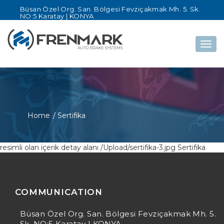
Büsan Özel Org. San. Bölgesi Fevziçakmak Mh. 5. Sk.
NO:5 Karatay | KONYA
Togg
navig
Home
/ Sertifika
resimli olan içerik detay alanı /Upload/sertifika-3.jpg Sertifika
COMMUNICATION
Büsan Özel Org. San. Bölgesi Fevziçakmak Mh. 5.
Sk. NO:5 Karatay | KONYA