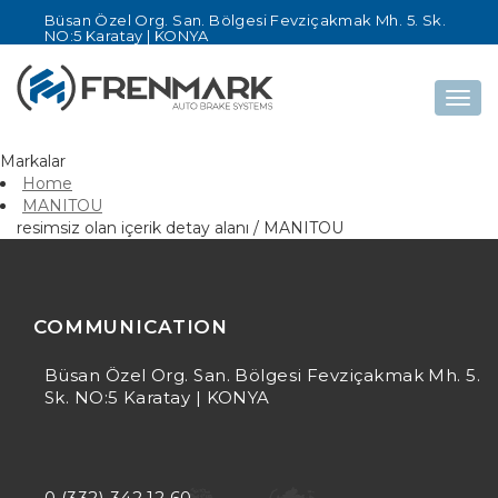
Büsan Özel Org. San. Bölgesi Fevziçakmak Mh. 5. Sk.
NO:5 Karatay | KONYA
Togg
navig
Markalar
Home
MANITOU
resimsiz olan içerik detay alanı / MANITOU
COMMUNICATION
Büsan Özel Org. San. Bölgesi Fevziçakmak Mh. 5.
Sk. NO:5 Karatay | KONYA
0 (332) 342 12 60