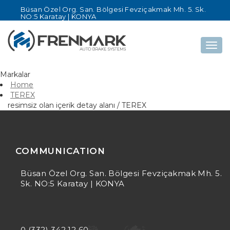
Büsan Özel Org. San. Bölgesi Fevziçakmak Mh. 5. Sk.
NO:5 Karatay | KONYA
Togg
navig
Markalar
Home
TEREX
resimsiz olan içerik detay alanı / TEREX
COMMUNICATION
Büsan Özel Org. San. Bölgesi Fevziçakmak Mh. 5.
Sk. NO:5 Karatay | KONYA
0 (332) 342 12 60