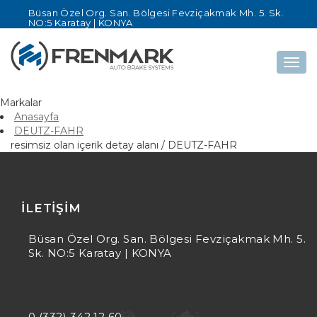
Büsan Özel Org. San. Bölgesi Fevziçakmak Mh. 5. Sk.
NO:5 Karatay | KONYA
Togg
navig
Markalar
Anasayfa
DEUTZ-FAHR
resimsiz olan içerik detay alanı / DEUTZ-FAHR
İLETIŞIM
Büsan Özel Org. San. Bölgesi Fevziçakmak Mh. 5.
Sk. NO:5 Karatay | KONYA
0 (332) 342 12 60