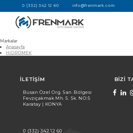
0 (332) 342 12 60
info@frenmark.com
Markalar
Anasayfa
HIDROMEK
resimsiz olan içerik detay alanı / HIDROMEK
İLETIŞIM
BIZI 
Büsan Özel Org. San. Bölgesi
Fevziçakmak Mh. 5. Sk. NO:5
Karatay | KONYA
0 (332) 342 12 60