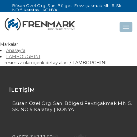
Büsan Özel Org. San. Bölgesi Fevziçakmak Mh. 5. Sk.
NO:5 Karatay | KONYA
Togg
navig
Markalar
Anasayfa
LAMBORGHINI
resimsiz olan içerik detay alanı / LAMBORGHINI
İLETIŞIM
Büsan Özel Org. San. Bölgesi Fevziçakmak Mh. 5.
Sk. NO:5 Karatay | KONYA
0 (332) 342 12 60