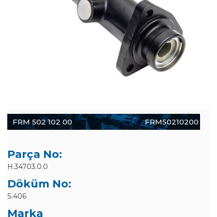
FRM 502 102 00
FRM50210200
Parça No:
H.34703.0.0
Döküm No:
S.406
Marka