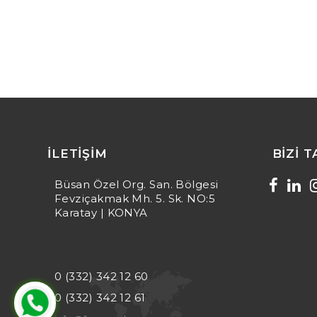
İLETIŞIM
BIZI 
Büsan Özel Org. San. Bölgesi
Fevziçakmak Mh. 5. Sk. NO:5
Karatay | KONYA
0 (332) 342 12 60
0 (332) 342 12 61