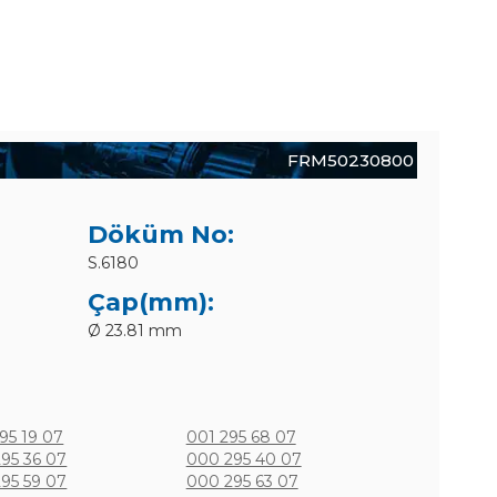
FRM50230800
Döküm No:
S.6180
Çap(mm):
Ø 23.81 mm
95 19 07
001 295 68 07
95 36 07
000 295 40 07
95 59 07
000 295 63 07