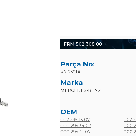
FRM 502 308 00
Parça No:
KN.2391A1
Marka
MERCEDES-BENZ
OEM
002 295 13 07
002 2
000 295 34 07
000 2
000 295 41 07
000 2