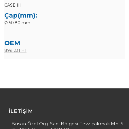
CASE IH
Çap(mm):
Ø 50.80 mm
OEM
898 231 H1
İLETIŞIM
Büsan Özel Org. San. Bölgesi Fevziçakmak Mh. 5.