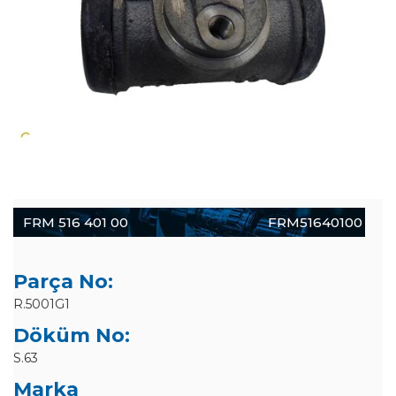
FRM 516 401 00
FRM51640100
Parça No:
R.5001G1
Döküm No:
S.63
Marka