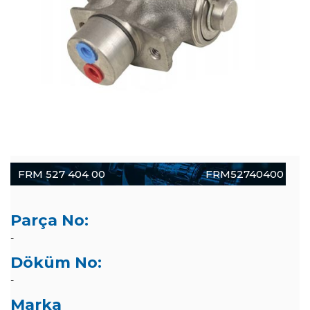
FRM 527 404 00
FRM52740400
Parça No:
-
Döküm No:
-
Marka