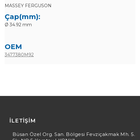
MASSEY FERGUSON
Çap(mm):
Ø 34.92 mm
OEM
3477380M92
İLETIŞIM
Büsan Özel Org. San. Bölgesi Fevziçakmak Mh. 5.