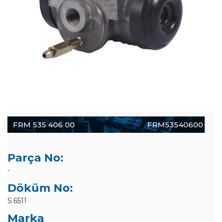
FRM 535 406 00
FRM53540600
Parça No:
-
Döküm No:
S.6511
Marka