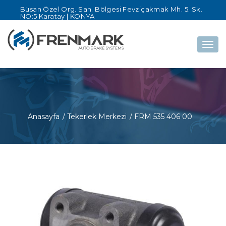
Büsan Özel Org. San. Bölgesi Fevziçakmak Mh. 5. Sk.
NO:5 Karatay | KONYA
Togg
navig
Anasayfa
/ Tekerlek Merkezi
/ FRM 535 406 00