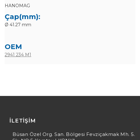
HANOMAG
Çap(mm):
Ø 41.27 mm
OEM
2941 234 M1
İLETIŞIM
Büsan Özel Org. San. Bölgesi Fevziçakmak Mh. 5.